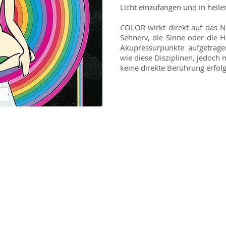
Licht einzufangen und in heil
COLOR wirkt direkt auf das 
Sehnerv, die Sinne oder die H
Akupressurpunkte aufgetrage
wie diese Disziplinen, jedoch m
keine direkte Berührung erfolg
 in den meisten Fällen
 bei der Behandlung von
nd Atemproblemen,
i der Behandlung von
s Immunsystem, gegen
 Asthma, Arthritis,
 Energielosigkeit.