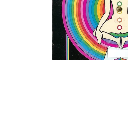
CHROMOTHERAPIE-Ergebnisse sind
sofort sichtbar, besonders aber
Erkältungen, Grippe- u
Verdauungsproblemen und be
Schmerzen.
CHROMOTHERAPIE wirkt auf da
Stress, Migräne, Ekzeme,
Schlaflosigkeit, Depressionen und