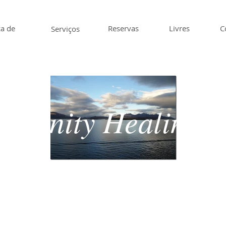
ca de
Reservas
Livres
C
Serviços
Serenity Healing