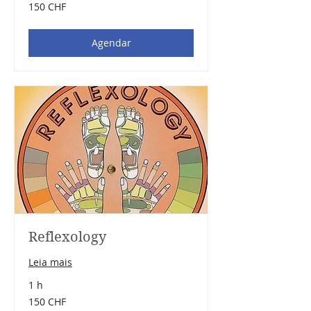
150
150 CHF
francos
suíços
Agendar
Reflexology
Leia mais
1 h
150
150 CHF
francos