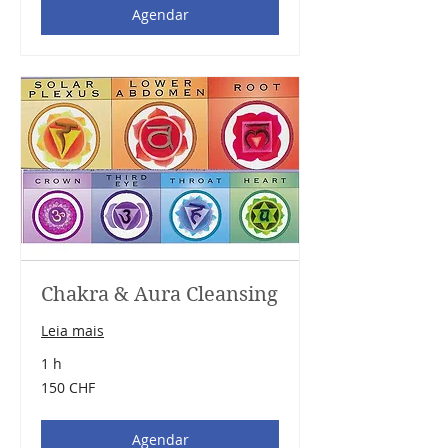
Agendar
Chakra & Aura Cleansing
Leia mais
1 h
150
150 CHF
francos
suíços
Agendar