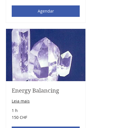
suíços
Agendar
Energy Balancing
Leia mais
1 h
150
150 CHF
francos
suíços